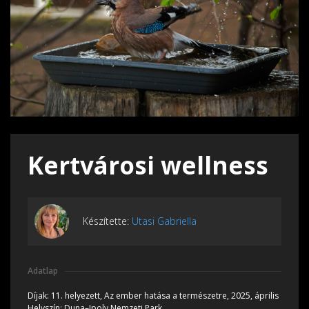
Kertvárosi wellness
Készítette:
Utasi Gabriella
Adatlap
Díjak:
11. helyezett, Az ember hatása a természetre, 2025, április
Helyszín:
Duna–Ipoly Nemzeti Park