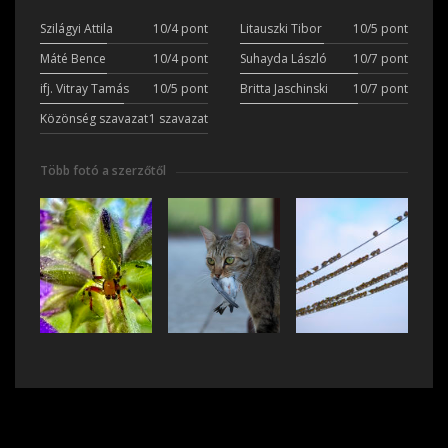
Szilágyi Attila
10/4 pont
Litauszki Tibor
10/5 pont
Máté Bence
10/4 pont
Suhayda László
10/7 pont
ifj. Vitray Tamás
10/5 pont
Britta Jaschinski
10/7 pont
Közönség szavazat
1 szavazat
Több fotó a szerzőtől