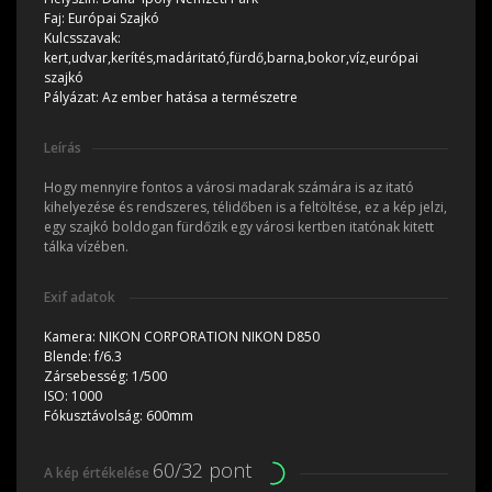
Faj:
Európai Szajkó
Kulcsszavak:
kert,udvar,kerítés,madáritató,fürdő,barna,bokor,víz,európai
szajkó
Pályázat:
Az ember hatása a természetre
Leírás
Hogy mennyire fontos a városi madarak számára is az itató
kihelyezése és rendszeres, télidőben is a feltöltése, ez a kép jelzi,
egy szajkó boldogan fürdőzik egy városi kertben itatónak kitett
tálka vízében.
Exif adatok
Kamera:
NIKON CORPORATION NIKON D850
Blende:
f/6.3
Zársebesség:
1/500
ISO:
1000
Fókusztávolság:
600mm
60/32 pont
A kép értékelése