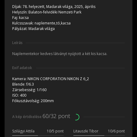
Díjak:
78. helyezett, Madarak világa, 2025, április
Helyszín:
Balaton-felvidéki Nemzeti Park
Faj:
kacsa
Kulcsszavak:
naplemente,tó,kacsa
Pályázat:
Madarak világa
Leírás
Naplementekor kedves látványt nyújtott a két kis kacsa.
Exif adatok
Kamera:
NIKON CORPORATION NIKON Z 6_2
Blende:
f/6.3
Zársebesség:
1/160
ISO:
400
Fókusztávolság:
200mm
60/32 pont
A kép értékelése
Szilágyi Attila
10/5 pont
Litauszki Tibor
10/6 pont