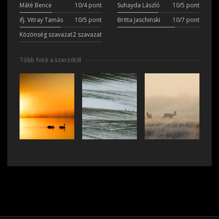
Máté Bence
10/4 pont
Suhayda László
10/5 pont
ifj. Vitray Tamás
10/5 pont
Britta Jaschinski
10/7 pont
Közönség szavazat
2 szavazat
Több fotó a szerzőtől