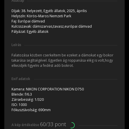
Adatlap
Díjak:
38. helyezett, Egyéb állatok, 2025, április
Helyszín:
Körös–Maros Nemzeti Park
Faj:
Európai dámvad
Kulcsszavak:
dámszarvas,tavasz,európai dámvad
Pályázat:
Egyéb állatok
Leírás
Falatozása közben cserkeltem be ezeket a dámokat egy bokor
takarása segítségével. Egyetlen ág roppanása elég is volt,hogy
elkezdjék figyelni a fedést adó bokrot.
Exif adatok
Kamera:
NIKON CORPORATION NIKON D750
Blende:
f/6.3
Zársebesség:
1/320
ISO:
1000
Fókusztávolság:
690mm
60/33 pont
A kép értékelése