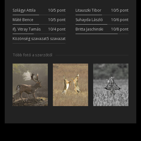
Szilágyi Attila
10/5 pont
Litauszki Tibor
10/5 pont
Máté Bence
10/5 pont
Suhayda László
10/6 pont
ifj. Vitray Tamás
10/4 pont
Britta Jaschinski
10/8 pont
Közönség szavazat
5 szavazat
Több fotó a szerzőtől