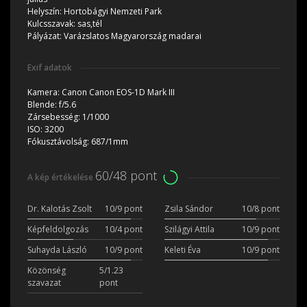
Helyszín:
Hortobágyi Nemzeti Park
Kulcsszavak:
sas,tél
Pályázat:
Varázslatos Magyarország madarai
Exif adatok
Kamera:
Canon Canon EOS-1D Mark III
Blende:
f/5.6
Zársebesség:
1/1000
ISO:
3200
Fókusztávolság:
687/1mm
60/48 pont
A kép értékelése
Dr. Kalotás Zsolt
10/9 pont
Zsila Sándor
10/8 pont
Képfeldolgozás
10/4 pont
Szilágyi Attila
10/9 pont
Suhayda László
10/9 pont
Keleti Éva
10/9 pont
Közönség
5/1.23
szavazat
pont