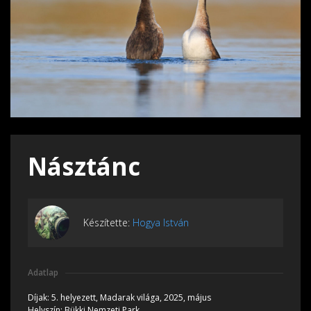
Násztánc
Készítette:
Hogya István
Adatlap
Díjak:
5. helyezett, Madarak világa, 2025, május
Helyszín:
Bükki Nemzeti Park