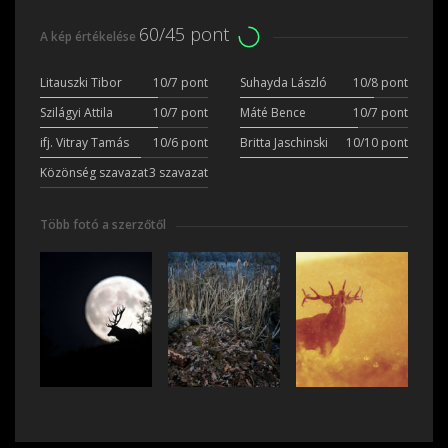
60/45 pont
A kép értékelése
Litauszki Tibor
10/7 pont
Suhayda László
10/8 pont
Szilágyi Attila
10/7 pont
Máté Bence
10/7 pont
ifj. Vitray Tamás
10/6 pont
Britta Jaschinski
10/10 pont
Közönség szavazat
3 szavazat
Több fotó a szerzőtől