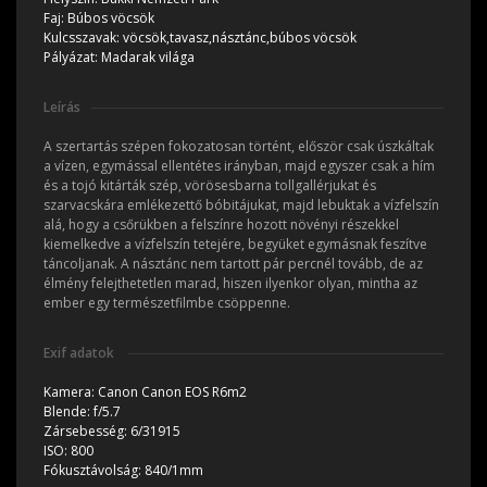
Faj:
Búbos vöcsök
Kulcsszavak:
vöcsök,tavasz,násztánc,búbos vöcsök
Pályázat:
Madarak világa
Leírás
A szertartás szépen fokozatosan történt, először csak úszkáltak
a vízen, egymással ellentétes irányban, majd egyszer csak a hím
és a tojó kitárták szép, vörösesbarna tollgallérjukat és
szarvacskára emlékezettő bóbitájukat, majd lebuktak a vízfelszín
alá, hogy a csőrükben a felszínre hozott növényi részekkel
kiemelkedve a vízfelszín tetejére, begyüket egymásnak feszítve
táncoljanak. A násztánc nem tartott pár percnél tovább, de az
élmény felejthetetlen marad, hiszen ilyenkor olyan, mintha az
ember egy természetfilmbe csöppenne.
Exif adatok
Kamera:
Canon Canon EOS R6m2
Blende:
f/5.7
Zársebesség:
6/31915
ISO:
800
Fókusztávolság:
840/1mm