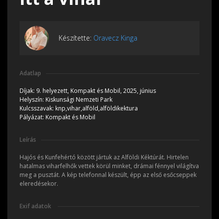
Készítette:
Oravecz Kinga
Adatlap
Díjak:
9. helyezett, Kompakt és Mobil, 2025, június
Helyszín:
Kiskunsági Nemzeti Park
Kulcsszavak:
knp,vihar,alföld,alföldikektura
Pályázat:
Kompakt és Mobil
Leírás
Hajós és Kunfehértó között jártuk az Alföldi Kéktúrát. Hirtelen
hatalmas viharfelhők vettek körül minket, drámai fénnyel világítva
meg a pusztát. A kép telefonnal készült, épp az első esőcseppek
eleredésekor.
Exif adatok