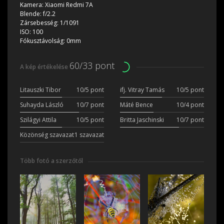
Kamera:
Xiaomi Redmi 7A
Blende:
f/2.2
Zársebesség:
1/1091
ISO:
100
Fókusztávolság:
0mm
60/33 pont
A kép értékelése
Litauszki Tibor
10/5 pont
ifj. Vitray Tamás
10/5 pont
Suhayda László
10/7 pont
Máté Bence
10/4 pont
Szilágyi Attila
10/5 pont
Britta Jaschinski
10/7 pont
Közönség szavazat
1 szavazat
Több fotó a szerzőtől