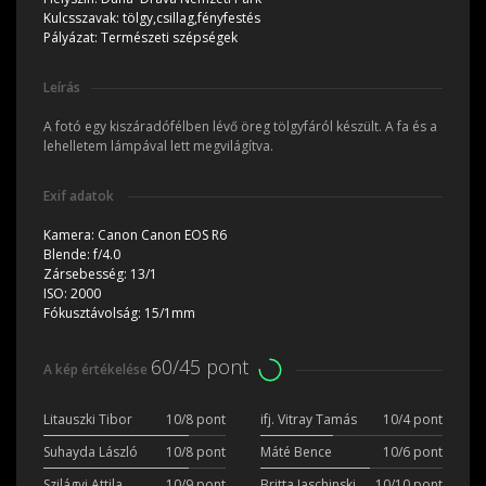
Kulcsszavak:
tölgy,csillag,fényfestés
Pályázat:
Természeti szépségek
Leírás
A fotó egy kiszáradófélben lévő öreg tölgyfáról készült. A fa és a
lehelletem lámpával lett megvilágítva.
Exif adatok
Kamera:
Canon Canon EOS R6
Blende:
f/4.0
Zársebesség:
13/1
ISO:
2000
Fókusztávolság:
15/1mm
60/45 pont
A kép értékelése
Litauszki Tibor
10/8 pont
ifj. Vitray Tamás
10/4 pont
Suhayda László
10/8 pont
Máté Bence
10/6 pont
Szilágyi Attila
10/9 pont
Britta Jaschinski
10/10 pont