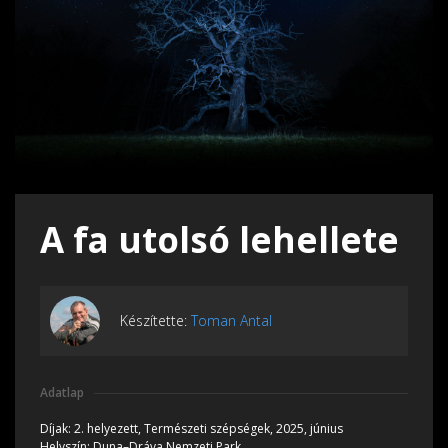
A fa utolsó lehellete
Készítette:
Toman Antal
Adatlap
Díjak:
2. helyezett, Természeti szépségek, 2025, június
Helyszín:
Duna–Dráva Nemzeti Park