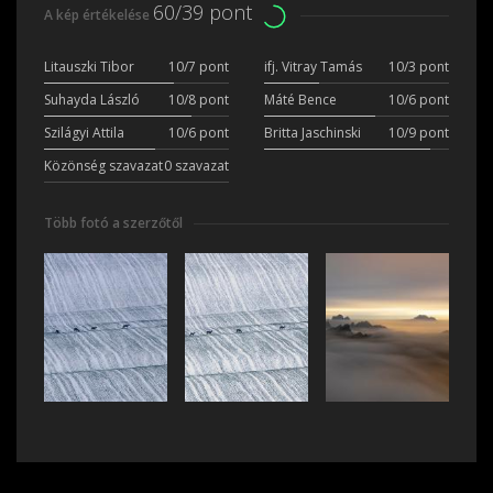
60/39 pont
A kép értékelése
Litauszki Tibor
10/7 pont
ifj. Vitray Tamás
10/3 pont
Suhayda László
10/8 pont
Máté Bence
10/6 pont
Szilágyi Attila
10/6 pont
Britta Jaschinski
10/9 pont
Közönség szavazat
0 szavazat
Több fotó a szerzőtől