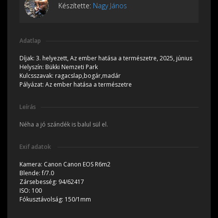
Készítette:
Nagy János
Adatlap
Díjak:
3. helyezett, Az ember hatása a természetre, 2025, június
Helyszín:
Bükki Nemzeti Park
Kulcsszavak:
ragacslap,bogár,madár
Pályázat:
Az ember hatása a természetre
Leírás
Néha a jó szándék is balul sül el.
Exif adatok
Kamera:
Canon Canon EOS R6m2
Blende:
f/7.0
Zársebesség:
94/62417
ISO:
100
Fókusztávolság:
150/1mm