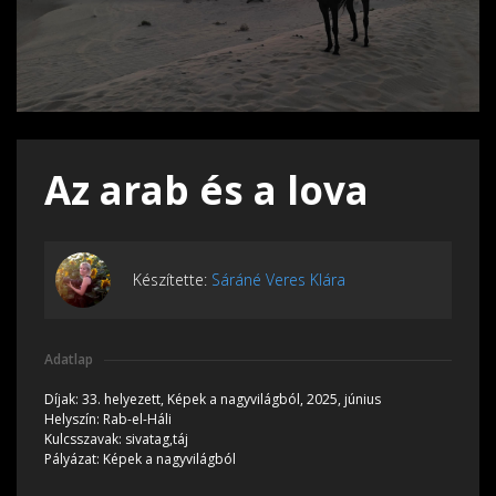
Az arab és a lova
Készítette:
Sáráné Veres Klára
Adatlap
Díjak:
33. helyezett, Képek a nagyvilágból, 2025, június
Helyszín:
Rab-el-Háli
Kulcsszavak:
sivatag,táj
Pályázat:
Képek a nagyvilágból