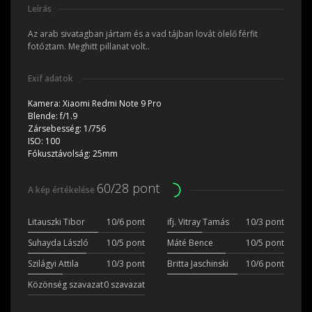
Leírás
Az arab sivatagban jártam és a vad tájban lovát ölelő férfit
fotóztam. Meghitt pillanat volt..
Exif adatok
Kamera:
Xiaomi Redmi Note 9 Pro
Blende:
f/1.9
Zársebesség:
1/756
ISO:
100
Fókusztávolság:
25mm
60/28 pont
A kép értékelése
Litauszki Tibor
10/6 pont
ifj. Vitray Tamás
10/3 pont
Suhayda László
10/5 pont
Máté Bence
10/5 pont
Szilágyi Attila
10/3 pont
Britta Jaschinski
10/6 pont
Közönség szavazat
0 szavazat