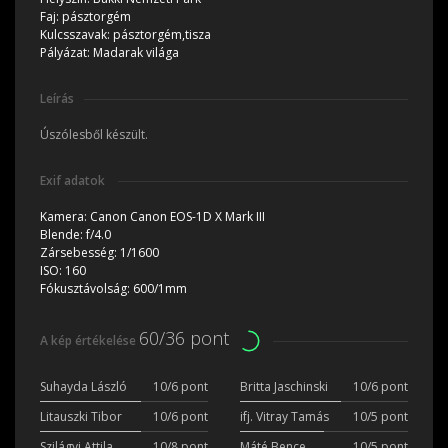
Faj:
pásztorgém
Kulcsszavak:
pásztorgém,tisza
Pályázat:
Madarak világa
Leírás
Úszólesből készült.
Exif adatok
Kamera:
Canon Canon EOS-1D X Mark III
Blende:
f/4.0
Zársebesség:
1/1600
ISO:
160
Fókusztávolság:
600/1mm
60/36 pont
A kép értékelése
Suhayda László
10/6 pont
Britta Jaschinski
10/6 pont
Litauszki Tibor
10/6 pont
ifj. Vitray Tamás
10/5 pont
Szilágyi Attila
10/8 pont
Máté Bence
10/5 pont