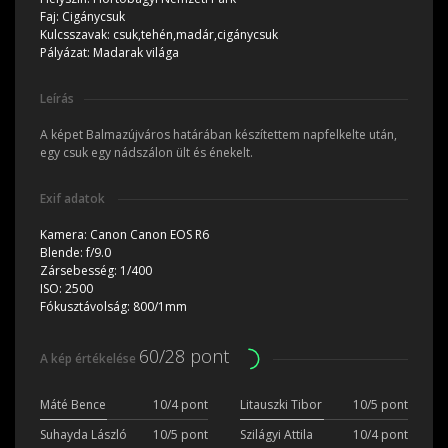
Faj:
Cigánycsuk
Kulcsszavak:
csuk,tehén,madár,cigánycsuk
Pályázat:
Madarak világa
Leírás
A képet Balmazújváros határában készítettem napfelkelte után,
egy csuk egy nádszálon ült és énekelt.
Exif adatok
Kamera:
Canon Canon EOS R6
Blende:
f/9.0
Zársebesség:
1/400
ISO:
2500
Fókusztávolság:
800/1mm
60/28 pont
A kép értékelése
Máté Bence
10/4 pont
Litauszki Tibor
10/5 pont
Suhayda László
10/5 pont
Szilágyi Attila
10/4 pont