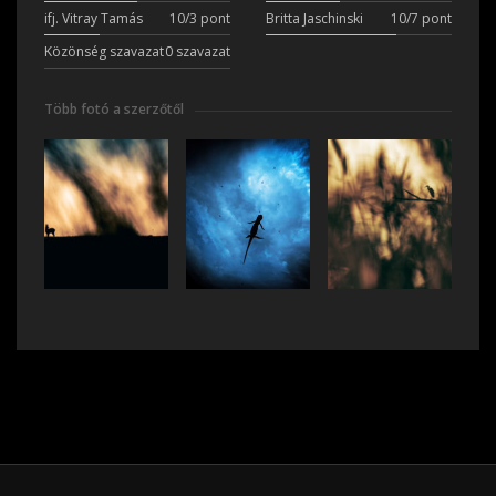
ifj. Vitray Tamás
10/3 pont
Britta Jaschinski
10/7 pont
Közönség szavazat
0 szavazat
Több fotó a szerzőtől