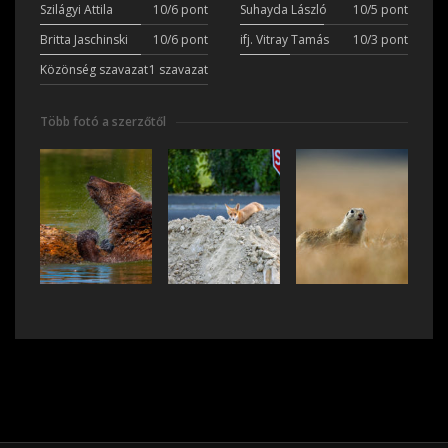
Szilágyi Attila
10/6 pont
Suhayda László
10/5 pont
Britta Jaschinski
10/6 pont
ifj. Vitray Tamás
10/3 pont
Közönség szavazat
1 szavazat
Több fotó a szerzőtől