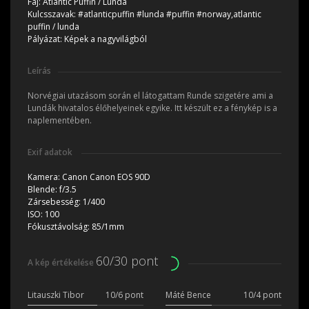
Faj:
Atlantic Puffin / Lunda
Kulcsszavak:
#atlanticpuffin #lunda #puffin #norway,atlantic
puffin / lunda
Pályázat:
Képek a nagyvilágból
Leírás
Norvégiai utazásom során el látogattam Runde szigetére ami a
Lundák hivatalos élőhelyeinek egyike. Itt készült ez a fénykép is a
naplementében.
Exif adatok
Kamera:
Canon Canon EOS 90D
Blende:
f/3.5
Zársebesség:
1/400
ISO:
100
Fókusztávolság:
85/1mm
60/30 pont
A kép értékelése
Litauszki Tibor
10/6 pont
Máté Bence
10/4 pont