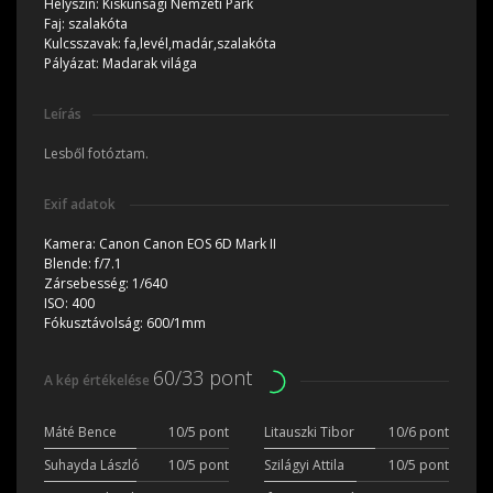
Helyszín:
Kiskunsági Nemzeti Park
Faj:
szalakóta
Kulcsszavak:
fa,levél,madár,szalakóta
Pályázat:
Madarak világa
Leírás
Lesből fotóztam.
Exif adatok
Kamera:
Canon Canon EOS 6D Mark II
Blende:
f/7.1
Zársebesség:
1/640
ISO:
400
Fókusztávolság:
600/1mm
60/33 pont
A kép értékelése
Máté Bence
10/5 pont
Litauszki Tibor
10/6 pont
Suhayda László
10/5 pont
Szilágyi Attila
10/5 pont