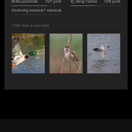
Britta Jaschinski
10/7 pont
ifj. Vitray Tamás
10/5 pont
Közönség szavazat
1 szavazat
Több fotó a szerzőtől