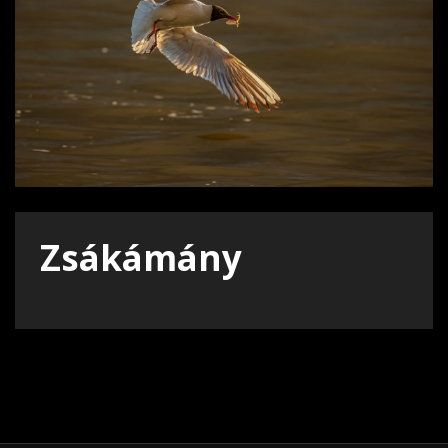
Zsákámány