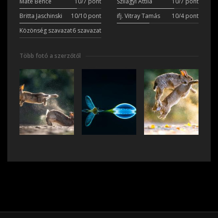
Máté Bence
10/7 pont
Szilágyi Attila
10/7 pont
Britta Jaschinski
10/10 pont
ifj. Vitray Tamás
10/4 pont
Közönség szavazat
6 szavazat
Több fotó a szerzőtől