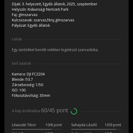
Díjak:
3. helyezett, Egyéb állatok, 2025, szeptember
Helyszín:
Kiskunsági Nemzeti Park
Faj:
gímszarvas
Kulcsszavak:
szarvas,fény,gímszarvas
Pályázat:
Egyéb állatok
Leírás
Egy süntökkel benőtt vidéken legelésző szarvasbika.
Exif adatok
Kamera:
DJI FC2204
Blende:
f/3.7
Zársebesség:
1/50
ISO:
100
Fókusztávolság:
35mm
60/45 pont
A kép értékelése
Litauszki Tibor
10/8 pont
Suhayda László
10/9 pont