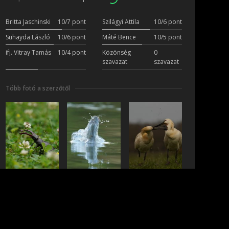
Britta Jaschinski
10/7 pont
Szilágyi Attila
10/6 pont
Suhayda László
10/6 pont
Máté Bence
10/5 pont
ifj. Vitray Tamás
10/4 pont
Közönség
0
szavazat
szavazat
Több fotó a szerzőtől