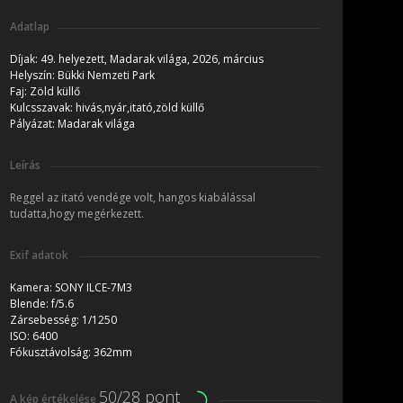
Adatlap
Díjak:
49. helyezett, Madarak világa, 2026, március
Helyszín:
Bükki Nemzeti Park
Faj:
Zöld küllő
Kulcsszavak:
hivás,nyár,itató,zöld küllő
Pályázat:
Madarak világa
Leírás
Reggel az itató vendége volt, hangos kiabálással
tudatta,hogy megérkezett.
Exif adatok
Kamera:
SONY ILCE-7M3
Blende:
f/5.6
Zársebesség:
1/1250
ISO:
6400
Fókusztávolság:
362mm
50/28 pont
A kép értékelése