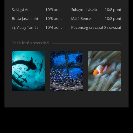
Szilágyi Attila
10/9 pont
Suhayda László
10/8 pont
Britta Jaschinski
10/8 pont
Máté Bence
10/8 pont
ifj. Vitray Tamás
10/4 pont
Közönség szavazat
0 szavazat
Több fotó a szerzőtől