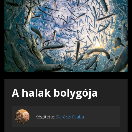
A halak bolygója
Készítette:
Daróczi Csaba