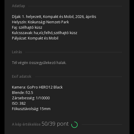
Adatlap
Díjak:
1. helyezett, Kompakt és Mobil, 2026, április
Helyszín:
Kiskunsági Nemzeti Park
Faj:
szélhajtó küsz
Kulcsszavak:
ha,víz,felhő,szélhajtó küsz
Pályázat:
Kompakt és Mobil
Leírás
Tél végén összegyűlekező halak.
Exif adatok
Kamera:
GoPro HERO12 Black
Blende:
f/2.5
Zársebesség:
1/10000
ISO:
382
Fókusztávolság:
15mm
50/39 pont
A kép értékelése