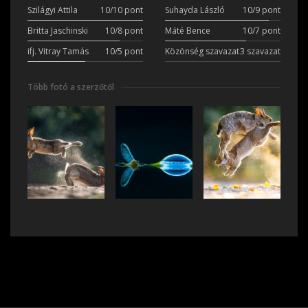
Szilágyi Attila
10/10 pont
Suhayda László
10/9 pont
Britta Jaschinski
10/8 pont
Máté Bence
10/7 pont
ifj. Vitray Tamás
10/5 pont
Közönség szavazat
3 szavazat
Több fotó a szerzőtől