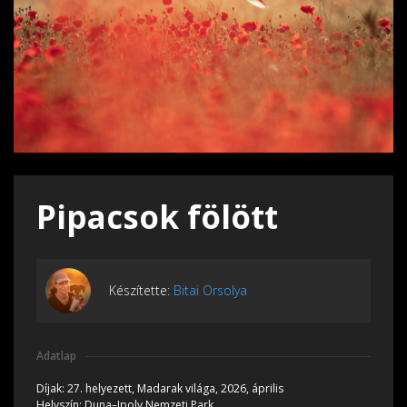
Pipacsok fölött
Készítette:
Bitai Orsolya
Adatlap
Díjak:
27. helyezett, Madarak világa, 2026, április
Helyszín:
Duna–Ipoly Nemzeti Park