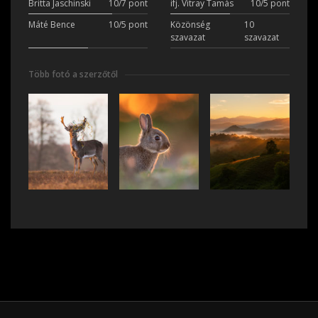
Britta Jaschinski
10/7 pont
ifj. Vitray Tamás
10/5 pont
Máté Bence
10/5 pont
Közönség
10
szavazat
szavazat
Több fotó a szerzőtől