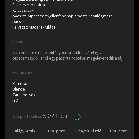
Faj:
mezei pacsirta
Kulcsszavak:
pacsirta,pipacsmező,ellenfény,naplemente,repülés,mezei
pacsirta
Pályázat:
Madarak világa
Leírás
Naplemente előtt, ellenfényben készült felvétel egy
pipacsmezőről, ahol egy pacsirta röptével megelevenedik a táj.
Exif adatok
Kamera:
Blende:
Zársebesség:
ISO:
50/29 pont
A kép értékelése
Szilágyi Attila
10/6 pont
Suhayda László
10/6 pont