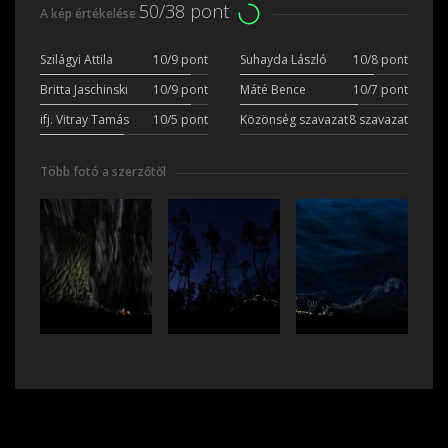
50/38 pont
A kép értékelése
Szilágyi Attila
10/9 pont
Suhayda László
10/8 pont
Britta Jaschinski
10/9 pont
Máté Bence
10/7 pont
ifj. Vitray Tamás
10/5 pont
Közönség szavazat
8 szavazat
Több fotó a szerzőtől