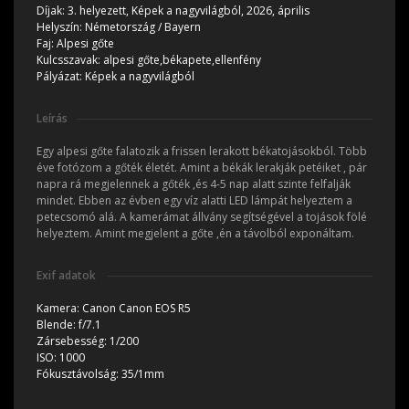
Díjak:
3. helyezett, Képek a nagyvilágból, 2026, április
Helyszín:
Németország / Bayern
Faj:
Alpesi gőte
Kulcsszavak:
alpesi gőte,békapete,ellenfény
Pályázat:
Képek a nagyvilágból
Leírás
Egy alpesi gőte falatozik a frissen lerakott békatojásokból. Több
éve fotózom a gőték életét. Amint a békák lerakják petéiket , pár
napra rá megjelennek a gőték ,és 4-5 nap alatt szinte felfalják
mindet. Ebben az évben egy víz alatti LED lámpát helyeztem a
petecsomó alá. A kamerámat állvány segítségével a tojások fölé
helyeztem. Amint megjelent a gőte ,én a távolból exponáltam.
Exif adatok
Kamera:
Canon Canon EOS R5
Blende:
f/7.1
Zársebesség:
1/200
ISO:
1000
Fókusztávolság:
35/1mm