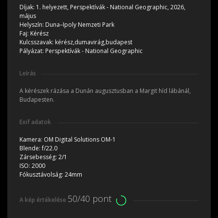
Díjak:
1. helyezett, Perspektívák - National Geographic, 2026,
május
Helyszín:
Duna–Ipoly Nemzeti Park
Faj:
Kérész
Kulcsszavak:
kérész,dumavirág,budapest
Pályázat:
Perspektívák - National Geographic
Leírás
A kérészek rázása a Dunán augusztusban a Margit híd lábánál,
Budapesten.
Exif adatok
Kamera:
OM Digital Solutions OM-1
Blende:
f/22.0
Zársebesség:
2/1
ISO:
2000
Fókusztávolság:
24mm
50/40 pont
A kép értékelése