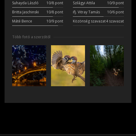
Suhayda László
10/8 pont
Szilágyi Attila
10/9 pont
Britta Jaschinski
10/8 pont
ifj. Vitray Tamás
10/6 pont
Máté Bence
10/9 pont
Közönség szavazat
4 szavazat
Több fotó a szerzőtől