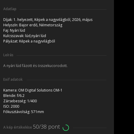
Adatlap
Díjak:
1. helyezett, Képek a nagyvilágból, 2026, május
Helyszín:
Bajor erdő, Németország
Faj:
Nyári lúd
Kulcsszavak:
lúd,nyári lúd
Pályázat:
Képek a nagyvilágból
Leírás
A nyári lúd fázott és összekucorodott.
Exif adatok
Kamera:
OM Digital Solutions OM-1
Blende:
f/6.2
Zársebesség:
1/400
ISO:
2000
Fókusztávolság:
571mm
50/38 pont
A kép értékelése