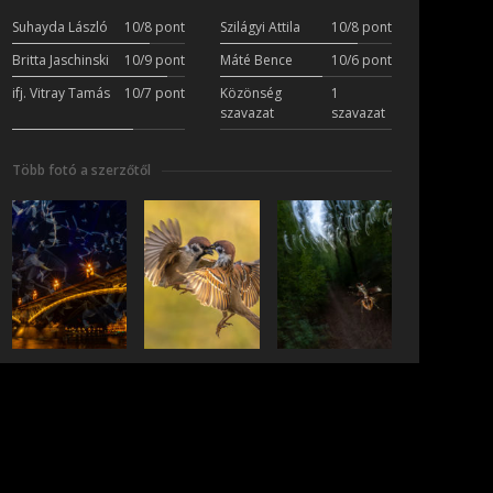
Suhayda László
10/8 pont
Szilágyi Attila
10/8 pont
Britta Jaschinski
10/9 pont
Máté Bence
10/6 pont
ifj. Vitray Tamás
10/7 pont
Közönség
1
szavazat
szavazat
Több fotó a szerzőtől