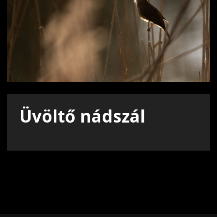
Üvöltő nádszál