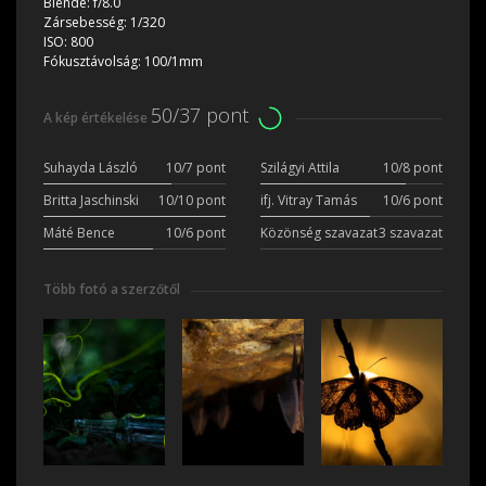
Blende:
f/8.0
Zársebesség:
1/320
ISO:
800
Fókusztávolság:
100/1mm
50/37 pont
A kép értékelése
Suhayda László
10/7 pont
Szilágyi Attila
10/8 pont
Britta Jaschinski
10/10 pont
ifj. Vitray Tamás
10/6 pont
Máté Bence
10/6 pont
Közönség szavazat
3 szavazat
Több fotó a szerzőtől