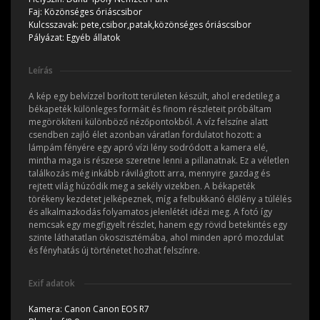
Faj:
Közönséges óriáscsibor
Kulcsszavak:
pete,csibor,patak,közönséges óriáscsibor
Pályázat:
Egyéb állatok
Leírás
A kép egy belvízzel borított területen készült, ahol eredetileg a
békapeték különleges formáit és finom részleteit próbáltam
megörökíteni különböző nézőpontokból. A víz felszíne alatt
csendben zajló élet azonban váratlan fordulatot hozott: a
lámpám fényére egy apró vízi lény sodródott a kamera elé,
mintha maga is részese szeretne lenni a pillanatnak. Ez a véletlen
találkozás még inkább rávilágított arra, mennyire gazdag és
rejtett világ húzódik meg a sekély vizekben. A békapeték
törékeny kezdetet jelképeznek, míg a felbukkanó élőlény a túlélés
és alkalmazkodás folyamatos jelenlétét idézi meg. A fotó így
nemcsak egy megfigyelt részlet, hanem egy rövid betekintés egy
szinte láthatatlan ökoszisztémába, ahol minden apró mozdulat
és fényhatás új történetet hozhat felszínre.
Exif adatok
Kamera:
Canon Canon EOS R7