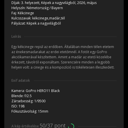
Díjak:
3. helyezett, Képek a nagyvilágból, 2026, május
Helyszín:
Németország / Bayern
Faj:
Kékcinege
Kulcsszavak:
kékcinege,madár,tél
Pályázat:
Képek a nagyvilágból
Leírás
Egy kékcinege repül az erdőben. Általában minden télen etetem
az énekesmadarakat az erdei etetőmnél. A fotót egy GoPro
akciókamerával készítettem. Amint a madár az etető közelébe
érkezett, távolról exponáltam. Szerencsére minden a legjobb
helyen volt: a cinege és a kompozíció is tökéletesen illeszkedett.
Exif adatok
Kamera:
GoPro HERO11 Black
Blende:
f/2.5
Zársebesség:
1/9500
ISO:
198
Fókusztávolság:
15mm
50/37 pont
A kép értékelése