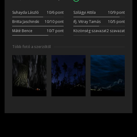
Suhayda László
10/6 pont
Szilágyi Attila
10/9 pont
Britta Jaschinski
10/10 pont
ifj. Vitray Tamás
10/5 pont
Máté Bence
10/7 pont
Közönség szavazat
2 szavazat
Több fotó a szerzőtől