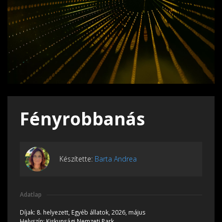
Fényrobbanás
Készítette:
Barta Andrea
Adatlap
Díjak:
8. helyezett, Egyéb állatok, 2026, május
Helyszín:
Kiskunsági Nemzeti Park