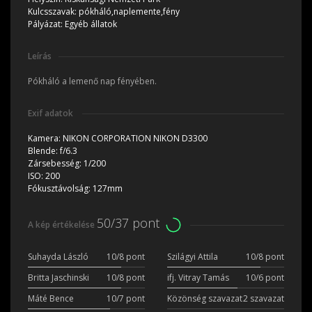
Kulcsszavak:
pókháló,naplemente,fény
Pályázat:
Egyéb állatok
Leírás
Pókháló a lemenő nap fényében.
Exif adatok
Kamera:
NIKON CORPORATION NIKON D3300
Blende:
f/6.3
Zársebesség:
1/200
ISO:
200
Fókusztávolság:
127mm
50/37 pont
A kép értékelése
Suhayda László
10/8 pont
Szilágyi Attila
10/8 pont
Britta Jaschinski
10/8 pont
ifj. Vitray Tamás
10/6 pont
Máté Bence
10/7 pont
Közönség szavazat
2 szavazat