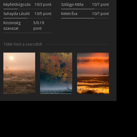
Képfeldolgozás
10/3 pont
Szilágyi Attila
10/7 pont
Suhayda László
10/5 pont
Keleti Éva
10/7 pont
Közönség
5/0.19
szavazat
pont
Több fotó a szerzőtől
iratkozás