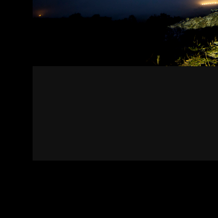
Kapcsolat
Felhasználási feltételek
Adatvédelmi sza