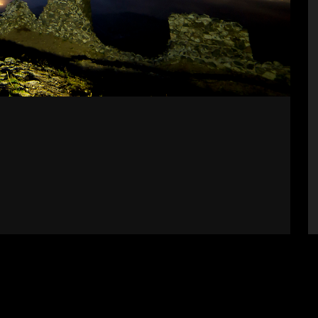
bályzat
Impresszum
Támogatók
Fel