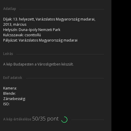
Adatlap
Díjak:
13. helyezett, Varázslatos Magyarország madarai,
2013, március
Helyszín:
Duna–Ipoly Nemzeti Park
Kulcsszavak:
csonttollú
Pályázat:
Varázslatos Magyarország madarai
Leírás
A kép Budapesten a Városligetben készült.
Exif adatok
Kamera:
Blende:
Zársebesség:
ISO:
50/35 pont
A kép értékelése