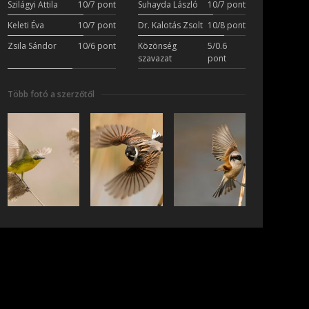
Szilágyi Attila
10/7 pont
Suhayda László
10/7 pont
Keleti Éva
10/7 pont
Dr. Kalotás Zsolt
10/8 pont
Zsila Sándor
10/6 pont
Közönség
5/0.6
szavazat
pont
Több fotó a szerzőtől
iratkozás