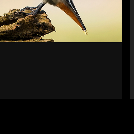
bályzat
Impresszum
Támogatók
Fel