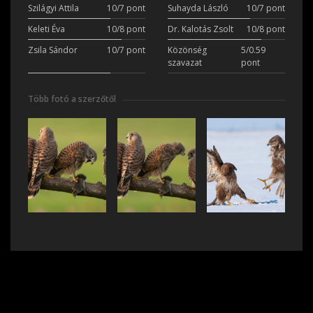
Szilágyi Attila
10/7 pont
Suhayda László
10/7 pont
Keleti Éva
10/8 pont
Dr. Kalotás Zsolt
10/8 pont
Zsila Sándor
10/7 pont
Közönség
5/0.59
szavazat
pont
Több fotó a szerzőtől