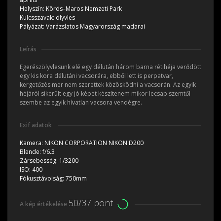
Helyszín:
Körös–Maros Nemzeti Park
Kulcsszavak:
ölyvles
Pályázat:
Varázslatos Magyarország madarai
Leírás
Egerészölyvlesünk elé egy délután három barna rétihéja verődött
egy kis kora délutáni vacsorára, ebből lett is perpatvar,
kergetőzés mer nem szerettek közösködni a vacsorán. Az egyik
héjáról sikerült egy jó képet készítenem mikor lecsap szemtől
szembe az egyik hívatlan vacsora vendégre.
Exif adatok
Kamera:
NIKON CORPORATION NIKON D200
Blende:
f/6.3
Zársebesség:
1/3200
ISO:
400
Fókusztávolság:
750mm
50/37 pont
A kép értékelése