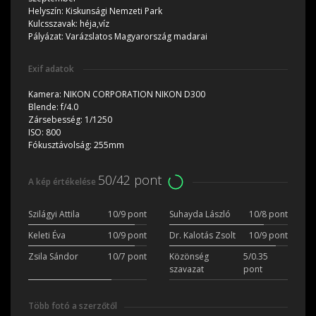
Helyszín:
Kiskunsági Nemzeti Park
Kulcsszavak:
héja,víz
Pályázat:
Varázslatos Magyarország madarai
Exif adatok
Kamera:
NIKON CORPORATION NIKON D300
Blende:
f/4.0
Zársebesség:
1/1250
ISO:
800
Fókusztávolság:
255mm
50/42 pont
A kép értékelése
Szilágyi Attila
10/9 pont
Suhayda László
10/8 pont
Keleti Éva
10/9 pont
Dr. Kalotás Zsolt
10/9 pont
Zsila Sándor
10/7 pont
Közönség
5/0.35
szavazat
pont
Több fotó a szerzőtől