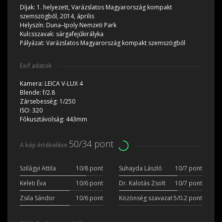
Díjak:
1. helyezett, Varázslatos Magyarország kompakt
szemszögből, 2014, április
Helyszín:
Duna–Ipoly Nemzeti Park
Kulcsszavak:
sárgafejűkirályka
Pályázat:
Varázslatos Magyarország kompakt szemszögből
Exif adatok
Kamera:
LEICA V-LUX 4
Blende:
f/2.8
Zársebesség:
1/250
ISO:
320
Fókusztávolság:
443mm
50/34 pont
A kép értékelése
Szilágyi Attila
10/8 pont
Suhayda László
10/7 pont
Keleti Éva
10/6 pont
Dr. Kalotás Zsolt
10/7 pont
Zsila Sándor
10/6 pont
Közönség szavazat
5/0.2 pont