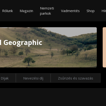
Nemzeti
Rólunk
Magazin
Vadmentés
Shop
Hí
parkok
l Geographic
Díjak
Nevezési díj
Zsűrizés és szavazás