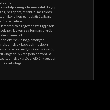
graphic
l mutatják meg a természetet. Az „új
szög, nézőpont, technikai megoldás
is, amikor a kép gondolatiságában,
ató szemléletet.
smert arcait, rejtett összefüggéseit.
téseknek, legyen szó formanyelvről,
talmi üzenetről.
ódon eltérnek a hagyományos
álnak, amelyek képesek meglepni,
mészet szépségéről, törékenységéről,
i világban. A kategória ösztönzi a
 is, amelyek a többi élőlény egyedi
rmészet világát.