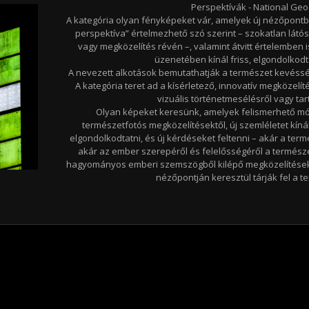
Perspektívák - National Geo
A kategória olyan fényképeket vár, amelyek új nézőpontbó
perspektíva” értelmezhető szó szerint – szokatlan látó
vagy megközelítés révén –, valamint átvitt értelemben 
üzenetében kínál friss, elgondolkodt
A nevezett alkotások bemutathatják a természet kevéssé i
A kategória teret ad a kísérletező, innovatív megközelí
vizuális történetmesélésről vagy tar
Olyan képeket keresünk, amelyek felismerhető m
természetfotós megközelítésektől, új szemléletet kín
elgondolkodtatni, és új kérdéseket feltenni – akár a ter
akár az ember szerepéről és felelősségéről a természet
hagyományos emberi szemszögből kilépő megközelítéseket
nézőpontján keresztül tárják fel a te