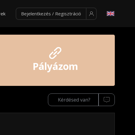
rek
Bejelentkezés / Regisztráció
Pályázom
Kérdésed van?