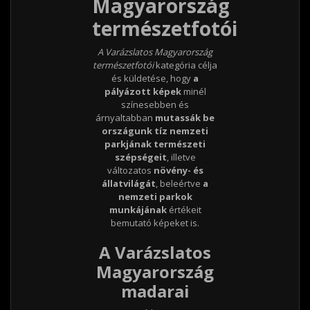
Magyarország
természetfotói
A Varázslatos Magyarország
természetfotói
kategória célja
és küldetése, hogy
a
pályázott képek
minél
színesebben és
árnyaltabban
mutassák be
országunk tíz nemzeti
parkjának természeti
szépségeit
, illetve
változatos
növény- és
állatvilágát
, beleértve
a
nemzeti parkok
munkájának
értékeit
bemutató képeket is.
A Varázslatos
Magyarország
madarai