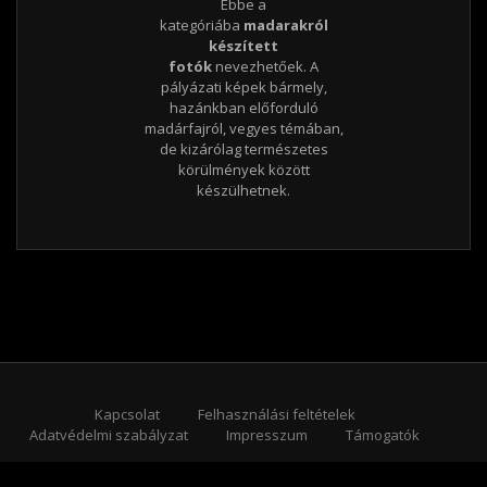
Ebbe a
kategóriába
madarakról
készített
fotók
nevezhetőek. A
pályázati képek bármely,
hazánkban előforduló
madárfajról, vegyes témában,
de kizárólag természetes
körülmények között
készülhetnek.
Kapcsolat
Felhasználási feltételek
Adatvédelmi szabályzat
Impresszum
Támogatók
Feliratkozás