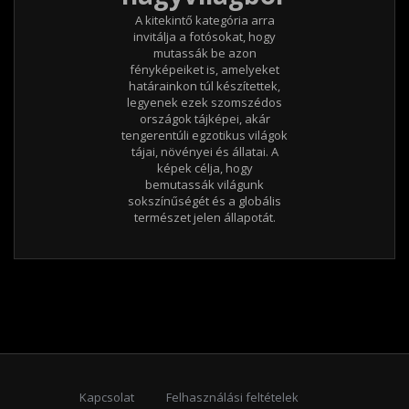
A kitekintő kategória arra
invitálja a fotósokat, hogy
mutassák be azon
fényképeiket is, amelyeket
határainkon túl készítettek,
legyenek ezek szomszédos
országok tájképei, akár
tengerentúli egzotikus világok
tájai, növényei és állatai. A
képek célja, hogy
bemutassák világunk
sokszínűségét és a globális
természet jelen állapotát.
Kapcsolat
Felhasználási feltételek