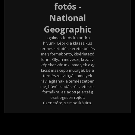
fotós -
National
Geographic
Izgalmas fotós kalandra
hívunk! Lépj ki a klasszikus
természetfotós keretekből és
merj formabontó, kísérletező
lenni. Olyan művészi, kreatív
képeket várunk, amelyek egy
kicsit másképp mutatják be a
természet világát, amelyek
rávilágítanak a természetben
megbúvó csodás részletekre,
formákra, az adott jelenség
esetlegesen rejtett
üzenetére, szimbolikájára.