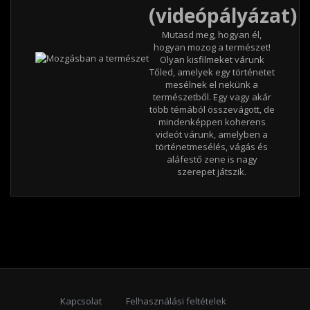
(videópályázat)
Mutasd meg, hogyan él,
hogyan mozog a természet!
Olyan kisfilmeket várunk
Tőled, amelyek egy történetet
mesélnek el nekünk a
természetből. Egy vagy akár
több témából összevágott, de
mindenképpen koherens
videót várunk, amelyben a
történetmesélés, vágás és
aláfestő zene is nagy
szerepet játszik.
Kapcsolat
Felhasználási feltételek