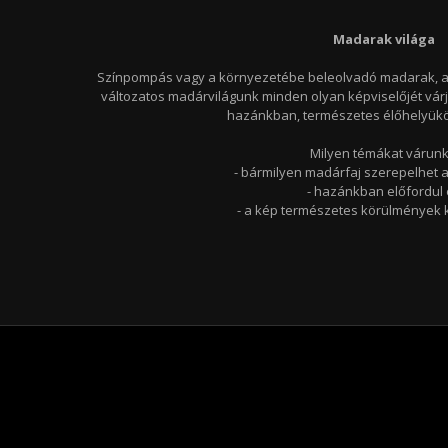
Madarak világa
Színpompás vagy a környezetébe beleolvadó madarak, az
változatos madárvilágunk minden olyan képviselőjét várj
hazánkban, természetes élőhelyükö
Milyen témákat várun
- bármilyen madárfaj szerepelhet 
- hazánkban előfordul
- a kép természetes körülmények k