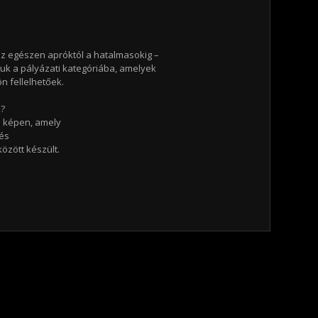
 egészen apróktól a hatalmasokig –
uk a pályázati kategóriába, amelyek
n fellelhetőek.
k?
a képen, amely
 és
özött készült.