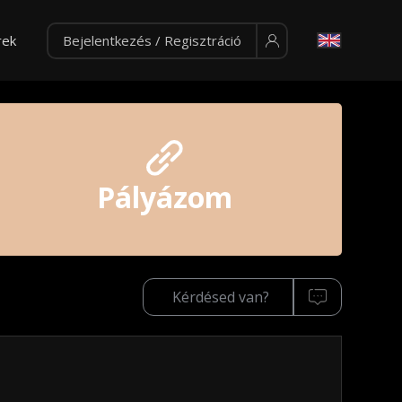
rek
Bejelentkezés / Regisztráció
Pályázom
Kérdésed van?