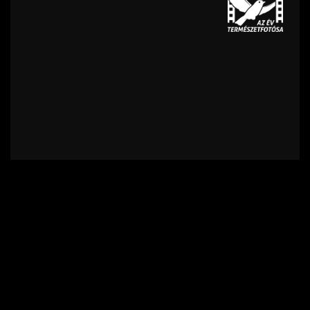
Kapcsolat
Felhasználási feltételek
Adatvédelmi szabályzat
Impresszum
Támogatók
Feliratkozás