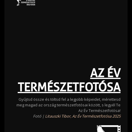
AZ ÉV
TERMÉSZETFOTÓSA
Gyűjtsd össze és töltsd fel a legjobb képeidet, mérettesd
meg magad az ország természetfotósai között, s legyél Te
Az Év Természetfotósa!
Fotó |
Litauszki Tibor, Az Év Természetfotósa 2025