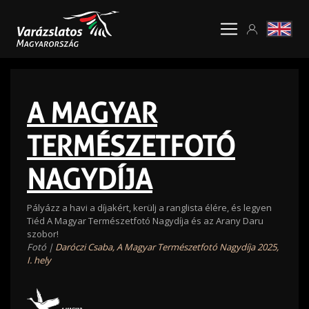
A MAGYAR
TERMÉSZETFOTÓ
NAGYDÍJA
Pályázz a havi a díjakért, kerülj a ranglista élére, és legyen
Tiéd A Magyar Természetfotó Nagydíja és az Arany Daru
szobor!
Fotó |
Daróczi Csaba, A Magyar Természetfotó Nagydíja 2025,
I. hely