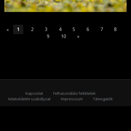
«
1
2
3
4
5
6
7
8
9
10
»
Kapcsolat
Felhasználási feltételek
Adatvédelmi szabályzat
Impresszum
Támogatók
Feliratkozás