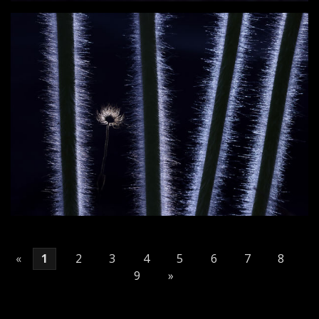
«
1
2
3
4
5
6
7
8
9
»