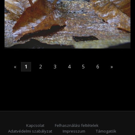
«
1
2
3
4
5
6
»
Kapcsolat
Felhasználási feltételek
Adatvédelmi szabályzat
Impresszum
Támogatók