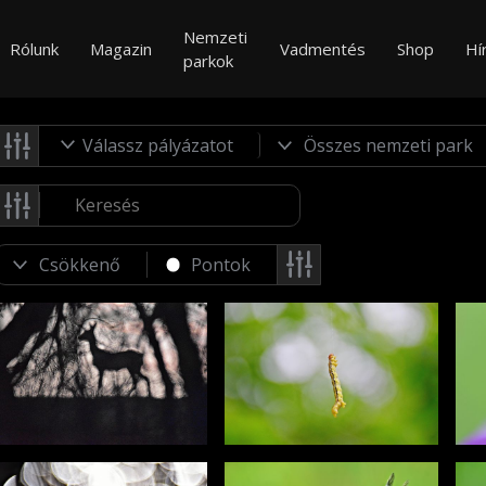
Nemzeti
Rólunk
Magazin
Vadmentés
Shop
Hí
parkok
Válassz pályázatot
Pontok