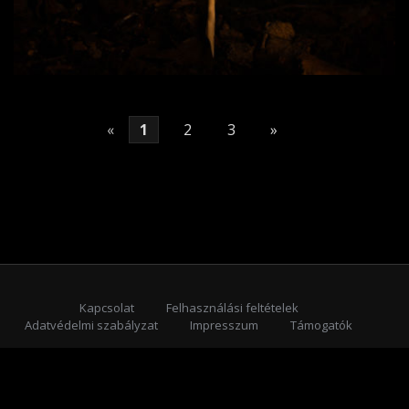
«
1
2
3
»
Kapcsolat
Felhasználási feltételek
Adatvédelmi szabályzat
Impresszum
Támogatók
Feliratkozás