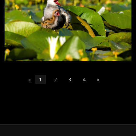
«
1
2
3
4
»