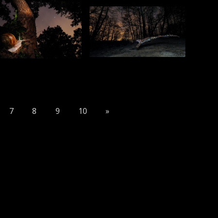
7
8
9
10
»