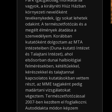
Park Igazgatóság munkatársa
vagyok, a királyréti Hiúz Házban
környezeti nevelőként
tevékenykedek, így sokat lehetek
odakint. A természetfotózás és a
megélt élmények átadása a
szenvedélyem. Korábban
kutatóként dolgoztam az MTA
intézeteiben (Duna-kutató Intézet
és Talajtani Intézet), ahol
elsősorban dunai halbiológiai
felmérésekben, kétéltűekkel,
kérészekkel és talajtannal
kapcsolatos kutatásokban vettem
részt, az MME tagjaként pedig
madártani vizsgálatokat
végeztem. Természetfotózással
2007-ben kezdtem el foglalkozni.
Autodidakta módon képzem