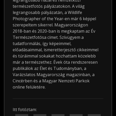
legrangosabb hazai és nemzetközi
természetfotós pályázatokon. A világ
legrangosabb pályázatán, a Wildlife
Photographer of the Year-en már 6 képpel
szerepeltem sikerrel. Magyarországon
2018-ban és 2020-ban is megkaptam az Év
Természetfotósa címet. Szívügyem a
tudatformálás, így képeimmel,
előadásaimmal, ismeretterjesztő cikkeimmel
és túráimmal sokakat hozhattam közelebb
már a természethez. Évek óta rendszeresen
publikálok az Élet és Tudományban, a
Varázslatos Magyarország magazinban, a
Cincérben és a Magyar Nemzeti Parkok
online felületére.
Itt fotóztam: