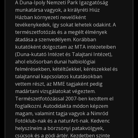
A Duna-Ipoly Nemzeti Park Igazgatóság
munkatársa vagyok, a királyréti Hiúz
Házban környezeti nevelőként
tevékenykedek, így sokat lehetek odakint. A
természetfotózás és a megélt élmények
átadása a szenvedélyem. Korábban
kutatóként dolgoztam az MTA intézeteiben
(Duna-kutató Intézet és Talajtani Intézet),
ahol elsősorban dunai halbiológiai
felmérésekben, kétéltűekkel, kérészekkel és
talajtannal kapcsolatos kutatásokban
vettem részt, az MME tagjaként pedig
madártani vizsgálatokat végeztem.
Természetfotózással 2007-ben kezdtem el
foglalkozni. Autodidakta módon képzem
magam, valamint tagja vagyok a Nimród
Fotóklub-nak és a naturArt-nak. Kedvenc
helyszíneim a börzsönyi patakvölgyek,
csúcsok és a gödi ártér. Kezdetben szinte