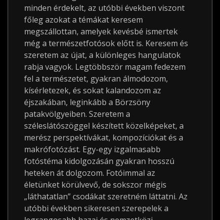
minden érdekelt, az utóbbi években viszont
főleg azokat a témákat keresem
megszállottan, amelyek kevésbé ismertek
még a természetfotósok előtt is. Keresem és
szeretem az újat, a különleges hangulatok
rabja vagyok. Legtöbbször magam fedezem
fel a természetet, gyakran álmodozom,
kísérletezek, és sokat kalandozom az
éjszakában, leginkább a Börzsöny
patakvölgyeiben. Szeretem a
széleslátószöggel készített közelképeket, a
merész perspektívákat, kompozíciókat és a
makrófotózást. Egy-egy izgalmasabb
fotóstéma kidolgozásán gyakran hosszú
heteken át dolgozom. Fotóimmal az
életünket körülvevő, de sokszor mégis
„láthatatlan” csodákat szeretném láttatni. Az
utóbbi években sikeresen szerepelek a