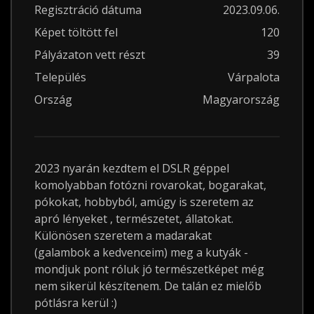
Regisztráció dátuma
2023.09.06.
Képet töltött fel
120
Pályázaton vett részt
39
Település
Várpalota
Ország
Magyarország
2023 nyarán kezdtem el DSLR géppel
komolyabban fotózni rovarokat, bogarakat,
pókokat, hobbyból, amúgy is szeretem az
apró lényeket , természetet, állatokat.
Különösen szeretem a madarakat
(galambok a kedvenceim) meg a kutyák -
mondjuk pont róluk jó természetképet még
nem sikerül készítenem. De talán ez mielőb
pótlásra kerül :)