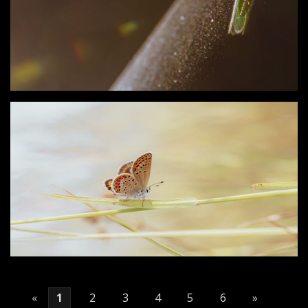
«
1
2
3
4
5
6
»