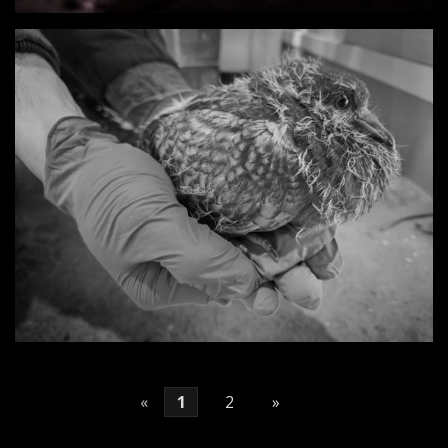
«
1
2
»