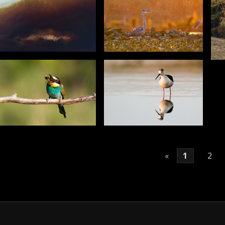
«
1
2