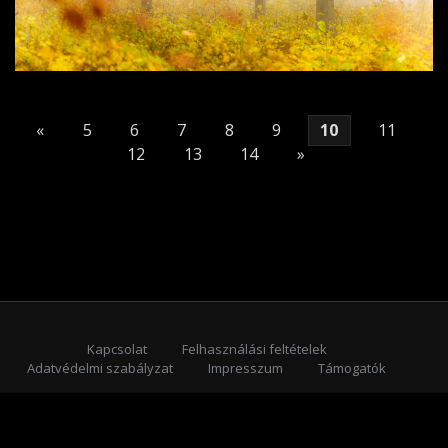
«
5
6
7
8
9
10
11
12
13
14
»
Kapcsolat
Felhasználási feltételek
Adatvédelmi szabályzat
Impresszum
Támogatók
Feliratkozás